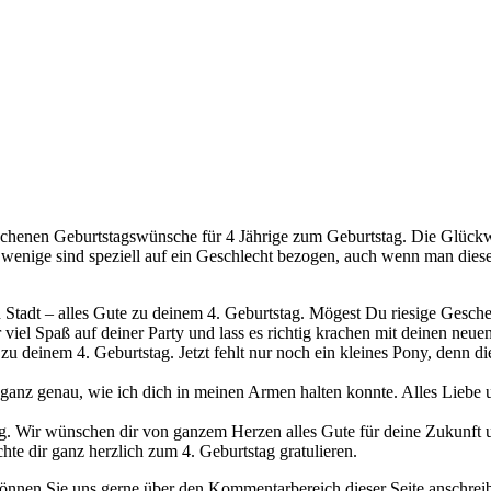
ochenen Geburtstagswünsche für 4 Jährige zum Geburtstag. Die Glückwü
wenige sind speziell auf ein Geschlecht bezogen, auch wenn man dies
 Stadt – alles Gute zu deinem 4. Geburtstag. Mögest Du riesige Ges
iel Spaß auf deiner Party und lass es richtig krachen mit deinen ne
zu deinem 4. Geburtstag. Jetzt fehlt nur noch ein kleines Pony, denn die
 ganz genau, wie ich dich in meinen Armen halten konnte. Alles Lieb
g. Wir wünschen dir von ganzem Herzen alles Gute für deine Zukunft u
hte dir ganz herzlich zum 4. Geburtstag gratulieren.
önnen Sie uns gerne über den Kommentarbereich dieser Seite anschrei